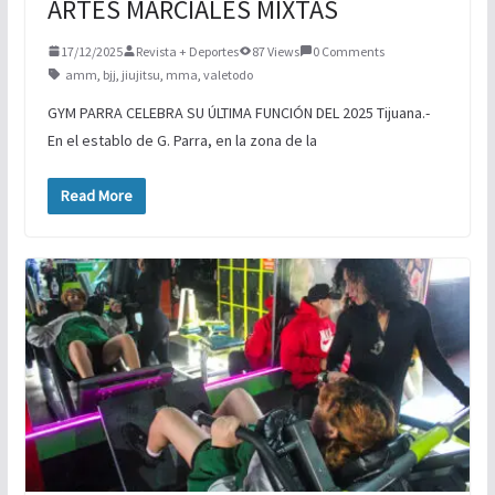
ARTES MARCIALES MIXTAS
17/12/2025
Revista + Deportes
87 Views
0 Comments
amm
,
bjj
,
jiujitsu
,
mma
,
valetodo
GYM PARRA CELEBRA SU ÚLTIMA FUNCIÓN DEL 2025 Tijuana.-
En el establo de G. Parra, en la zona de la
Read More