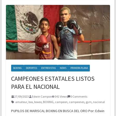
BOXING
DEPORTES
ENTREVISTAS
NEWS
PRIMERA PLANA
CAMPEONES ESTATALES LISTOS
PARA EL NACIONAL
27/09/2023
Edwin Campos
341 Views
0 Comments
amateur
,
box
,
boxeo
,
BOXING
,
campeon
,
campeones
,
gym
,
nacional
PUPILOS DE MARISCAL BOXING EN BUSCA DEL ORO Por: Edwin