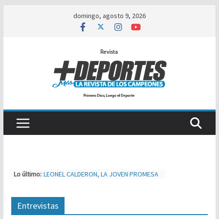
Saltar
domingo, agosto 9, 2026
al
contenido
Lo último:
LEONEL CALDERON, LA JOVEN PROMESA
A PRIMERA DIVISIÓN
TIJUAS TEAM ENTRENA Y AJUSTA PARA
MXL
Entrevistas
NUEVA ERA MAGFED SE CORONA EN