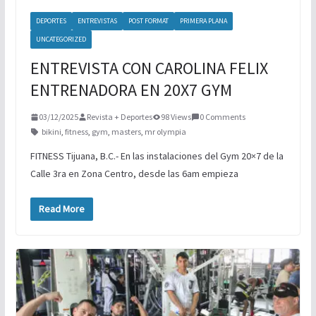
DEPORTES
ENTREVISTAS
POST FORMAT
PRIMERA PLANA
UNCATEGORIZED
ENTREVISTA CON CAROLINA FELIX
ENTRENADORA EN 20X7 GYM
03/12/2025
Revista + Deportes
98 Views
0 Comments
bikini
,
fitness
,
gym
,
masters
,
mr olympia
FITNESS Tijuana, B.C.- En las instalaciones del Gym 20×7 de la
Calle 3ra en Zona Centro, desde las 6am empieza
Read More