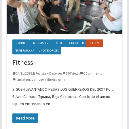
DEPORTES
ENTREVISTAS
HEALTH
HIGHLIGHTED
LIFESTYLE
PRIMERA PLANA
UNCATEGORIZED
Fitness
24/11/2025
Revista + Deportes
340 Views
0 Comments
amateur
,
campeon
,
fitness
,
gym
SIGUEN LEVANTANDO PESAS LOS GUERREROS DEL 20X7 Por:
Edwin Campos Tijuana, Baja California.- Con todo el ánimo
siguen entrenando en
Read More