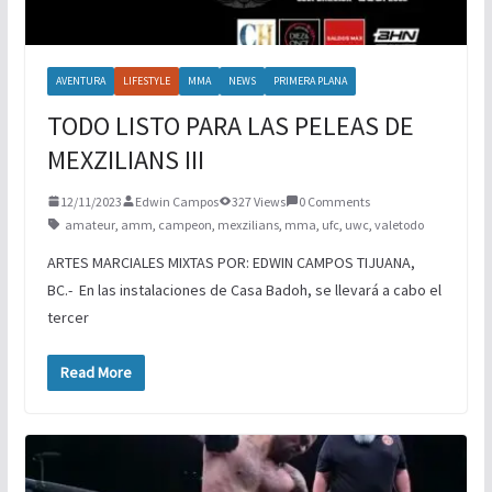
AVENTURA
LIFESTYLE
MMA
NEWS
PRIMERA PLANA
TODO LISTO PARA LAS PELEAS DE
MEXZILIANS III
12/11/2023
Edwin Campos
327 Views
0 Comments
amateur
,
amm
,
campeon
,
mexzilians
,
mma
,
ufc
,
uwc
,
valetodo
ARTES MARCIALES MIXTAS POR: EDWIN CAMPOS TIJUANA,
BC.- En las instalaciones de Casa Badoh, se llevará a cabo el
tercer
Read More