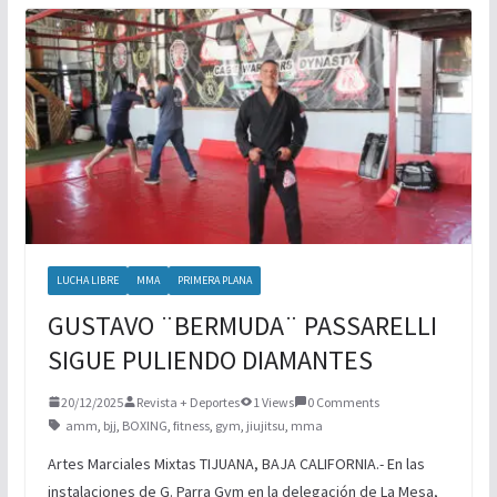
NUEVA ERA MAGFED SE CORONA EN
TORNEO DE PAINTBALL
BOXEO INTERNACIONAL
LUCHA LIBRE
MMA
PRIMERA PLANA
GUSTAVO ¨BERMUDA¨ PASSARELLI
SIGUE PULIENDO DIAMANTES
20/12/2025
Revista + Deportes
1 Views
0 Comments
amm
,
bjj
,
BOXING
,
fitness
,
gym
,
jiujitsu
,
mma
Artes Marciales Mixtas TIJUANA, BAJA CALIFORNIA.- En las
instalaciones de G. Parra Gym en la delegación de La Mesa,