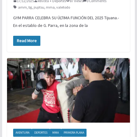
17/12/2025
Revista + Deportes
87 Views
0 Comments
amm
,
bjj
,
jiujitsu
,
mma
,
valetodo
GYM PARRA CELEBRA SU ÚLTIMA FUNCIÓN DEL 2025 Tijuana.-
En el establo de G. Parra, en la zona de la
Read More
AVENTURA
DEPORTES
MMA
PRIMERA PLANA