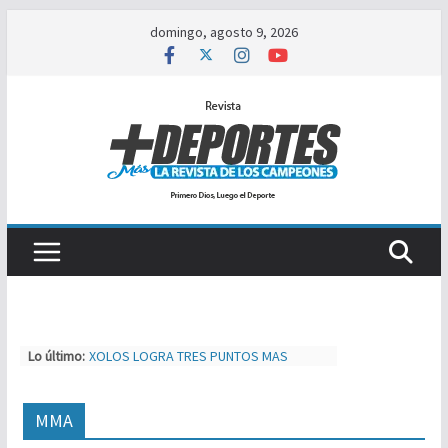
Saltar
domingo, agosto 9, 2026
al
contenido
Lo último:
XOLOS LOGRA TRES PUNTOS MAS
SEBASTIAN LOGAN HERNÁNDEZ SE
IMPONE ANTE JOSÉ TIGRE LOPEZ
TIJUAS TEAM ENTRENA Y AJUSTA PARA
MMA
MXL