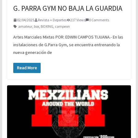
G. PARRA GYM NO BAJA LA GUARDIA
02/04/2025
Revista + Deportes
217 Views
0 Comments
amateur
,
box
,
BOXING
,
campeon
Artes Marciales Mixtas POR: EDWIN CAMPOS TIJUANA.- En las
instalaciones de G.Parra Gym, se encuentra entrenando la
nueva generación de
Read More