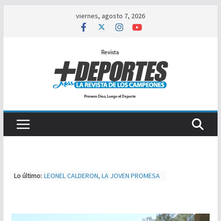
Saltar
viernes, agosto 7, 2026
al
contenido
Lo último:
LEONEL CALDERON, LA JOVEN PROMESA
A PRIMERA DIVISIÓN
TIJUAS TEAM ENTRENA Y AJUSTA PARA
MXL
NUEVA ERA MAGFED SE CORONA EN