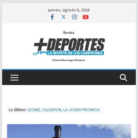
Saltar
jueves, agosto 6, 2026
al
contenido
Lo último:
LEONEL CALDERON, LA JOVEN PROMESA
A PRIMERA DIVISIÓN
TIJUAS TEAM ENTRENA Y AJUSTA PARA
MXL
NUEVA ERA MAGFED SE CORONA EN