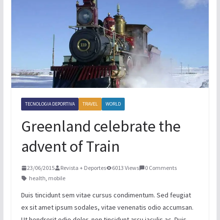
TORNEO DE PAINTBALL
BOXEO INTERNACIONAL
XOLOS LOGRA TRES PUNTOS MAS
TECNOLOGIA DEPORTIVA
TRAVEL
WORLD
Greenland celebrate the
advent of Train
23/06/2015
Revista + Deportes
6013 Views
0 Comments
health
,
mobile
Duis tincidunt sem vitae cursus condimentum. Sed feugiat
ex sit amet ipsum sodales, vitae venenatis odio accumsan.
Ut hendrerit odio dolor, non tincidunt arcu iaculis ac. Duis