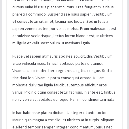
cursus enim id risus placerat cursus. Cras feugiat mi a risus
pharetra commodo. Suspendisse risus sapien, vestibulum
et consectetur sit amet, lacinia nec lectus. Sed in felis a
sapien venenatis tempor vel ac metus. Proin malesuada, est
at pulvinar scelerisque, lectus lorem blandit est, in ultrices
mi ligula et velit. Vestibulum ut maximus ligula.
Fusce vel sapien at mauris sodales sollicitudin. Vestibulum
vitae vehicula risus. In hac habitasse platea dictumst.
Vivamus sollicitudin libero eget nisl sagittis congue. Sed a
tincidunt leo. Vivamus porta consequat ornare. Nullam
molestie dui vitae ligula faucibus, tempus efficitur eros
varius. Proin dictum consectetur facilisis. In ante est, finibus
non viverra ac, sodales ut neque. Nam in condimentum nulla.
In hac habitasse platea dictumst. Integer et ante tortor.
Mauris quis magna a est aliquet ultrices at in turpis. Aliquam
eleifend tempor semper. Integer condimentum, purus nec