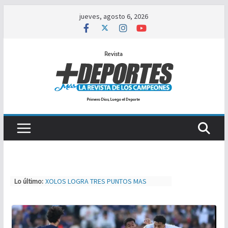
Saltar
jueves, agosto 6, 2026
al
contenido
Lo último:
XOLOS LOGRA TRES PUNTOS MAS
LEONEL CALDERON, LA JOVEN PROMESA
A PRIMERA DIVISIÓN
TIJUAS TEAM ENTRENA Y AJUSTA PARA
MXL