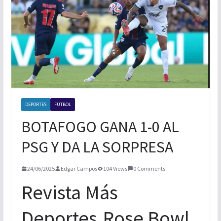
NUEVA ERA MAGFED SE CORONA EN
TORNEO DE PAINTBALL
BOXEO INTERNACIONAL
DEPORTES
FUTBOL
BOTAFOGO GANA 1-0 AL
PSG Y DA LA SORPRESA
24/06/2025
Edgar Campos
104 Views
0 Comments
Revista Más
Deportes.Rose Bowl