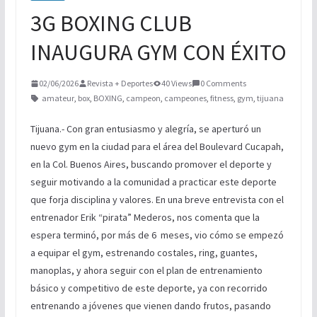
NUEVA ERA MAGFED SE CORONA EN
3G BOXING CLUB
TORNEO DE PAINTBALL
BOXEO INTERNACIONAL
INAUGURA GYM CON ÉXITO
02/06/2026
Revista + Deportes
40 Views
0 Comments
amateur
,
box
,
BOXING
,
campeon
,
campeones
,
fitness
,
gym
,
tijuana
Tijuana.- Con gran entusiasmo y alegría, se aperturó un
nuevo gym en la ciudad para el área del Boulevard Cucapah,
en la Col. Buenos Aires, buscando promover el deporte y
seguir motivando a la comunidad a practicar este deporte
que forja disciplina y valores. En una breve entrevista con el
entrenador Erik “pirata” Mederos, nos comenta que la
espera terminó, por más de 6 meses, vio cómo se empezó
a equipar el gym, estrenando costales, ring, guantes,
manoplas, y ahora seguir con el plan de entrenamiento
básico y competitivo de este deporte, ya con recorrido
entrenando a jóvenes que vienen dando frutos, pasando