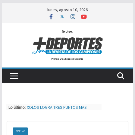
Saltar
lunes, agosto 10, 2026
al
contenido
Lo último:
XOLOS LOGRA TRES PUNTOS MAS
SEBASTIAN LOGAN HERNÁNDEZ SE
IMPONE ANTE JOSÉ TIGRE LOPEZ
TIJUAS TEAM ENTRENA Y AJUSTA PARA
MXL
BOXING