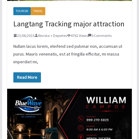
TOURISM
TRAVEL
Langtang Tracking major attraction
23/06/2015
Revista + Deportes
4762 Views
0 Comments
Nullam lacus lorem, eleifend sed pulvinar non, accumsan ut
purus. Mauris venenatis, est at fringilla efficitur, mi massa
imperdiet mi,
Read More