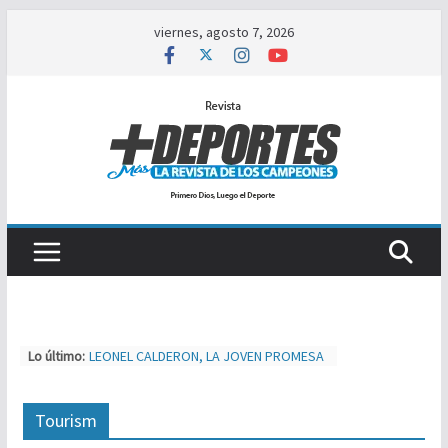
Saltar
viernes, agosto 7, 2026
al
contenido
Lo último:
LEONEL CALDERON, LA JOVEN PROMESA
A PRIMERA DIVISIÓN
TIJUAS TEAM ENTRENA Y AJUSTA PARA
MXL
Tourism
NUEVA ERA MAGFED SE CORONA EN