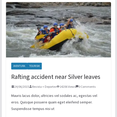
TORNEO DE PAINTBALL
BOXEO INTERNACIONAL
XOLOS LOGRA TRES PUNTOS MAS
AVENTURA
TOURISM
Rafting accident near Silver leaves
24/06/2015
Revista + Deportes
14206 Views
0 Comments
Mauris lacus dolor, ultricies vel sodales ac, egestas vel
eros. Quisque posuere quam eget eleifend semper.
Suspendisse tempus nisi ut