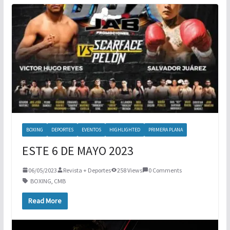
NUEVA ERA MAGFED SE CORONA EN
TORNEO DE PAINTBALL
BOXEO INTERNACIONAL
BOXING
DEPORTES
EVENTOS
HIGHLIGHTED
PRIMERA PLANA
ESTE 6 DE MAYO 2023
06/05/2023
Revista + Deportes
258 Views
0 Comments
BOXING
,
CMB
Read More