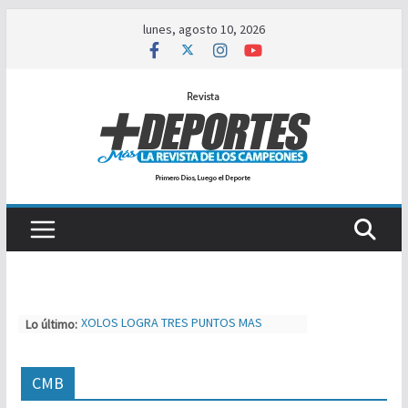
Saltar
lunes, agosto 10, 2026
al
contenido
Lo último:
XOLOS LOGRA TRES PUNTOS MAS
SEBASTIAN LOGAN HERNÁNDEZ SE
IMPONE ANTE JOSÉ TIGRE LOPEZ
TIJUAS TEAM ENTRENA Y AJUSTA PARA
CMB
MXL