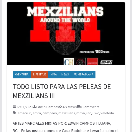
NUEVA ERA MAGFED SE CORONA EN
TORNEO DE PAINTBALL
BOXEO INTERNACIONAL
AVENTURA
LIFESTYLE
MMA
NEWS
PRIMERA PLANA
TODO LISTO PARA LAS PELEAS DE
MEXZILIANS III
12/11/2023
Edwin Campos
327 Views
0 Comments
amateur
,
amm
,
campeon
,
mexzilians
,
mma
,
ufc
,
uwc
,
valetodo
ARTES MARCIALES MIXTAS POR: EDWIN CAMPOS TIJUANA,
BC.- En las instalaciones de Casa Badoh, se llevará a cabo el