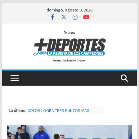
Saltar
domingo, agosto 9, 2026
al
contenido
Lo último:
XOLOS LOGRA TRES PUNTOS MAS
SEBASTIAN LOGAN HERNÁNDEZ SE
IMPONE ANTE JOSÉ TIGRE LOPEZ
TIJUAS TEAM ENTRENA Y AJUSTA PARA
MXL