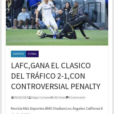
NUEVA ERA MAGFED SE CORONA EN
TORNEO DE PAINTBALL
BOXEO INTERNACIONAL
DEPORTES
FUTBOL
LAFC,GANA EL CLASICO
DEL TRÁFICO 2-1,CON
CONTROVERSIAL PENALTY
09/04/2024
Edgar Campos
192 Views
0 Comments
Revista Más Deportes.BMO Stadium.Los Ángeles California 6