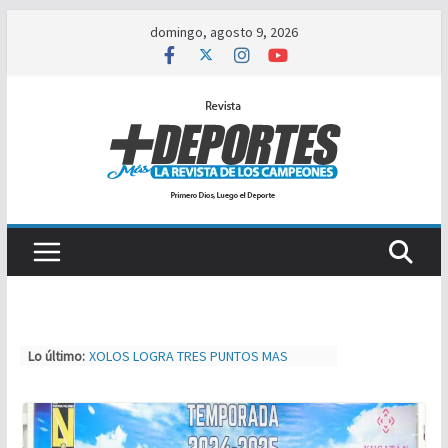
Saltar
domingo, agosto 9, 2026
al
contenido
Lo último:
XOLOS LOGRA TRES PUNTOS MAS
SEBASTIAN LOGAN HERNÁNDEZ SE
IMPONE ANTE JOSÉ TIGRE LOPEZ
TIJUAS TEAM ENTRENA Y AJUSTA PARA
MXL