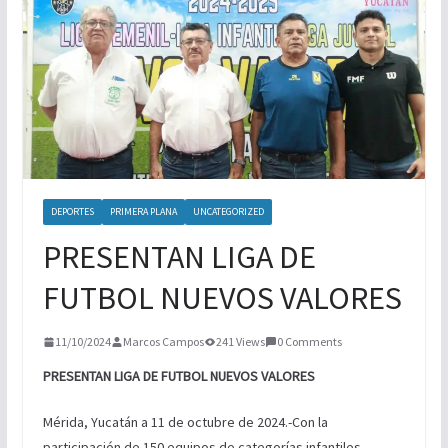
NUEVA ERA MAGFED SE CORONA EN
TORNEO DE PAINTBALL
BOXEO INTERNACIONAL
DEPORTES
PRIMERA PLANA
UNCATEGORIZED
PRESENTAN LIGA DE
FUTBOL NUEVOS VALORES
11/10/2024
Marcos Campos
241 Views
0 Comments
PRESENTAN LIGA DE FUTBOL NUEVOS VALORES
Mérida, Yucatán a 11 de octubre de 2024.-Con la
participación de 150 equipos de categorías infantiles,