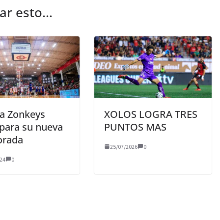
r esto...
na Zonkeys
XOLOS LOGRA TRES
 para su nueva
PUNTOS MAS
orada
25/07/2026
0
24
0