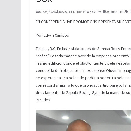
01/07/2026
Revista + Deportes
33 Views
0 Comments
EN CONFERENCIA JAB PROMOTIONS PRESENTA SU CAR
Por: Edwin Campos
Tijuana, B.C. En las instalaciones de Simnsa Box y Fit
“cañas” Lozada matchmaker de la empresa presentó la 
mismo edificio, donde el platillo fuerte y pelea estel
conocer la derrota, ante el mexicalense Oliver “monag
se espera sea una pelea de poder a poder. La pelea c
con récord similar a lo que pronostica tiro parejo. Ta
directamente de Zapata Boxing Gym de la mano de su e
Paredes.