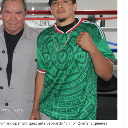
o “principe” Enriquez ante Leobardo “chino” Quintana,quienes