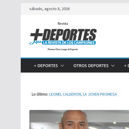
Saltar
sábado, agosto 8, 2026
al
contenido
+ DEPORTES
OTROS DEPORTES
+ 
Lo último:
LEONEL CALDERON, LA JOVEN PROMESA
A PRIMERA DIVISIÓN
TIJUAS TEAM ENTRENA Y AJUSTA PARA
MXL
NUEVA ERA MAGFED SE CORONA EN
TORNEO DE PAINTBALL
BOXEO INTERNACIONAL