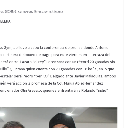
box
,
BOXING
,
campeon
,
fitness
,
gym
,
tijuana
TELERA
ness Gym, se llevo a cabo la conferencia de prensa donde Antonio
cartelera de boxeo de pago para este viernes en la terraza del
ar será entre Lazaro “el rey” Lorenzana con un récord 20 ganadas sin
uillo” Quintana quien cuenta con 23 ganadas con 16 ko´s, en lo que
oestelar será Pedro “periKO” Delgado ante Javier Malaquias, ambos
mbién verá acción la promesa de la Col. Murua Abiel Hernandez
ntrenador Olin Arevalo, quienes enfrentarán a Rolando “indio”