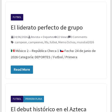
TORNEO DE PAINTBALL
BOXEO INTERNACIONAL
XOLOS LOGRA TRES PUNTOS MAS
FUTBOL
El liderato perfecto de grupo
24/06/2026
Revista + Deportes
22 Views
0 Comments
campeon
,
campeones
,
fifa
,
futbol
,
Memo Ochoa
,
mundial2026
México 2 – República Checa 1
Fecha: 24 de junio de
2026 Categoría: DEPORTES / Futbol / Primera
Read More
FUTBOL
PRIMERA PLANA
El debut histórico en el Azteca