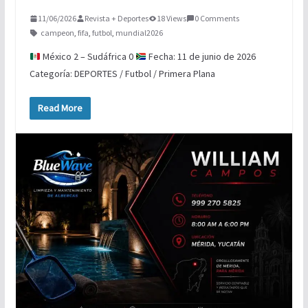
11/06/2026
Revista + Deportes
18 Views
0 Comments
campeon
,
fifa
,
futbol
,
mundial2026
México 2 – Sudáfrica 0
Fecha: 11 de junio de 2026
Categoría: DEPORTES / Futbol / Primera Plana
Read More