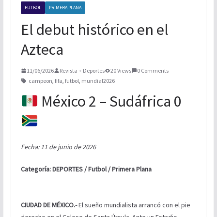
NUEVA ERA MAGFED SE CORONA EN
FUTBOL
PRIMERA PLANA
TORNEO DE PAINTBALL
BOXEO INTERNACIONAL
El debut histórico en el
Azteca
11/06/2026
Revista + Deportes
20 Views
0 Comments
campeon
,
fifa
,
futbol
,
mundial2026
México 2 – Sudáfrica 0
Fecha: 11 de junio de 2026
Categoría: DEPORTES / Futbol / Primera Plana
CIUDAD DE MÉXICO.-
El sueño mundialista arrancó con el pie