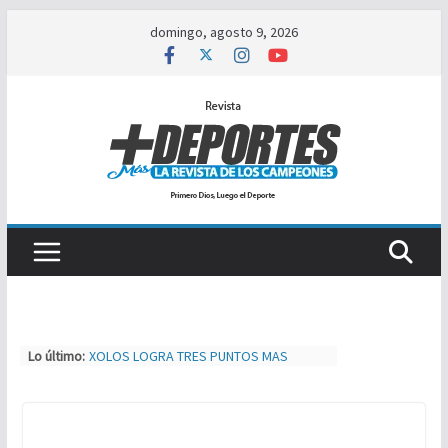
Saltar
domingo, agosto 9, 2026
al
contenido
Lo último:
XOLOS LOGRA TRES PUNTOS MAS
SEBASTIAN LOGAN HERNÁNDEZ SE
IMPONE ANTE JOSÉ TIGRE LOPEZ
TIJUAS TEAM ENTRENA Y AJUSTA PARA
MXL