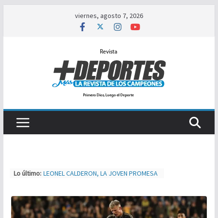
Saltar
viernes, agosto 7, 2026
al
contenido
Lo último:
LEONEL CALDERON, LA JOVEN PROMESA
A PRIMERA DIVISIÓN
TIJUAS TEAM ENTRENA Y AJUSTA PARA
MXL
NUEVA ERA MAGFED SE CORONA EN