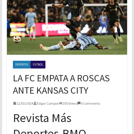
TORNEO DE PAINTBALL
BOXEO INTERNACIONAL
XOLOS LOGRA TRES PUNTOS MAS
DEPORTES
FUTBOL
LA FC EMPATA A ROSCAS
ANTE KANSAS CITY
12/03/2024
Edgar Campos
205 Views
0 Comments
Revista Más
Deportes.BMO