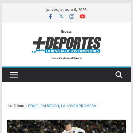
Saltar
jueves, agosto 6, 2026
al
contenido
Lo último:
LEONEL CALDERON, LA JOVEN PROMESA
A PRIMERA DIVISIÓN
TIJUAS TEAM ENTRENA Y AJUSTA PARA
MXL
NUEVA ERA MAGFED SE CORONA EN