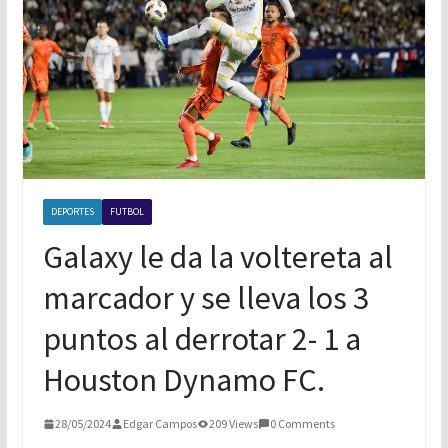
TORNEO DE PAINTBALL
BOXEO INTERNACIONAL
XOLOS LOGRA TRES PUNTOS MAS
DEPORTES
FUTBOL
Galaxy le da la voltereta al
marcador y se lleva los 3
puntos al derrotar 2- 1 a
Houston Dynamo FC.
28/05/2024
Edgar Campos
209 Views
0 Comments