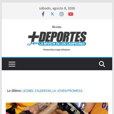
Saltar
sábado, agosto 8, 2026
al
contenido
Lo último:
LEONEL CALDERON, LA JOVEN PROMESA
A PRIMERA DIVISIÓN
TIJUAS TEAM ENTRENA Y AJUSTA PARA
MXL
NUEVA ERA MAGFED SE CORONA EN